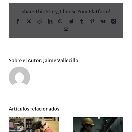
Share This Story, Choose Your Platform!
Facebook
X
Reddit
LinkedIn
WhatsApp
Telegram
Tumblr
Pinterest
Vk
Xing
Correo
electrónico
Sobre el Autor:
Jaime Vallecillo
Artículos relacionados
Por qué los
Los mejores